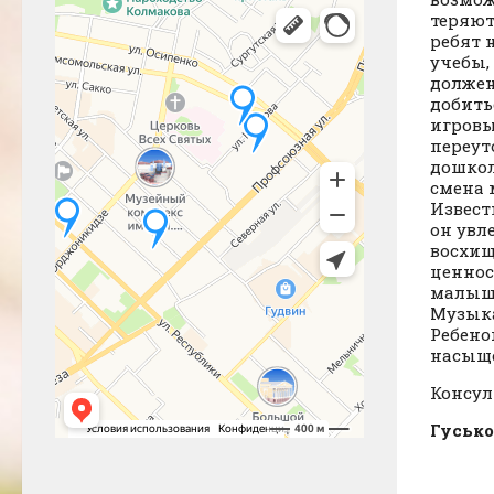
теряют
ребят 
учебы,
должен
добить
игровы
переут
дошкол
смена 
Извест
он увл
восхищ
ценнос
малыша
Музыка
Ребено
насыщ
Консул
Гусько