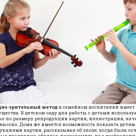
дно-зрительный метод
в семейном воспитании имеет
щества. В детском саду для работы с детьми использ
е по размеру репродукции картин, иллюстрации, кач
 высоко. Дома же имеется возможность показать детям
укциями картин, рассказывая об эпохе, когда была со
ых традициях, обрядах, познакомить их с изображен