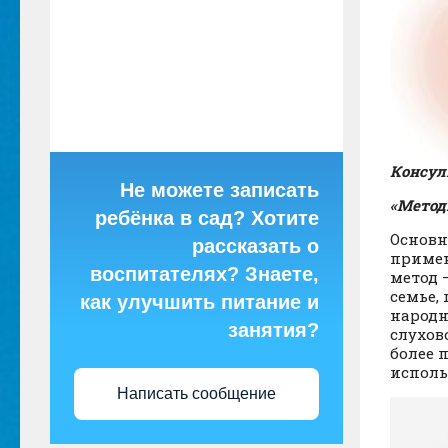
Консул
Не можете записать
«Метод
ребёнка в сад? Хотите
Основ
рассказать о
примен
воспитателях? Знаете,
метод 
семье,
как улучшить питание и
народн
занятия?
слухов
более 
исполь
Написать сообщение