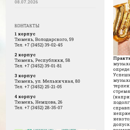
08.07.2026
КОНТАКТЫ
1 корпус
Тюмень, Володарского, 59
Тел. +7 (3452) 39-02-45
2 корпус
Практ
Тюмень, Республики, 58
музыка
Тел. +7 (3452) 39-01-81
опреде
Успешн
3 корпус
музыка
Тюмень, ул. Мельничная, 80
терпен
Тел. +7 (3452) 25-21-05
стремя
4 корпус
(напри
Тюмень, Немцова, 26
подолг
Тел. +7 (3452) 28-35-07
справл
неприе
некото
допуск
возмож