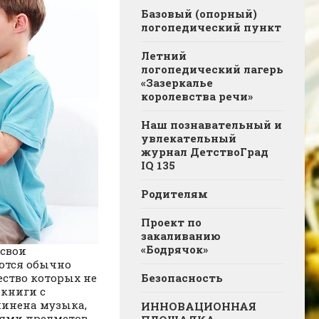
Базовый (опорный)
логопедический пункт
Летний
логопедический лагерь
«Зазеркалье
королевства речи»
Наш познавательный и
увлекательный
журнал ДетствоГрад
IQ 135
Родителям
Проект по
закаливанию
«Бодрячок»
 свои
уются обычно
Безопасность
ество которых не
 книги с
чинена музыка,
ИННОВАЦИОННАЯ
иями предметов