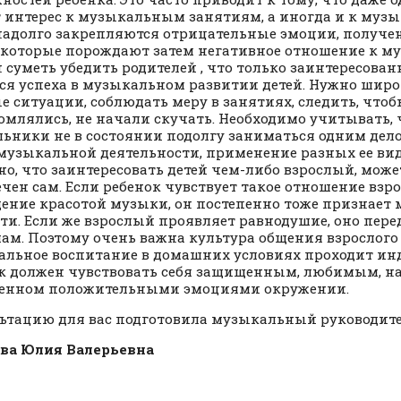
 интерес к музыкальным занятиям, а иногда и к музык
надолго закрепляются отрицательные эмоции, получе
 которые порождают затем негативное отношение к му
 суметь убедить родителей , что только заинтересова
ся успеха в музыкальном развитии детей. Нужно широ
е ситуации, соблюдать меру в занятиях, следить, чтоб
омлялись, не начали скучать. Необходимо учитывать, 
ьники не в состоянии подолгу заниматься одним дело
музыкальной деятельности, применение разных ее вид
но, что заинтересовать детей чем-либо взрослый, може
ечен сам. Если ребенок чувствует такое отношение взро
ение красотой музыки, он постепенно тоже признает
ти. Если же взрослый проявляет равнодушие, оно пере
м. Поэтому очень важна культура общения взрослого 
льное воспитание в домашних условиях проходит ин
к должен чувствовать себя защищенным, любимым, на
енном положительными эмоциями окружении.
ьтацию для вас подготовила музыкальный руководит
ва Юлия Валерьевна