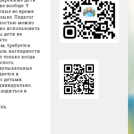
е вообще. У
нные во время
зыке. Педагог
нностью можно
ко использовать
ы дети не
что
м, требуется
ов, наглядности.
т только когда
слого,
 музыкальные
дается и
с детьми.
дивидуально.
ходиться в
ель