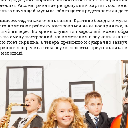
одежды. Рассматривание репродукций картин, соответ
ению звучащей музыке, обогащает представления детей
сный метод
также очень важен. Краткие беседы о музы
ого помогают ребенку настроиться на ее восприятие,
ший интерес. Во время слушания взрослый может обр
а на смену настроений, на изменения в звучании (как
но поет скрипка, а теперь тревожно и сумрачно зазву
еркают и переливаются звуки челесты, треугольника, к
 мелодия).