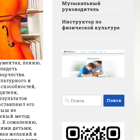
Музыкальный
руководитель
Инструктор по
физической культуре
ументах, пению,
ладеть
орчества.
ультурного и
способностей,
дители,
Найти:
езультатов
аставляют его
лыш не
енный метод
. К сожалению,
кими детьми,
ывая желаний и
одаренные дети