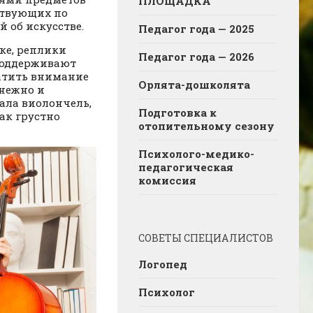
ПЛОЩАДКА
ствующих по
 об искусстве.
Педагог года — 2025
ке, реплики
Педагог года — 2026
 поддерживают
атить внимание
Орлята-дошколята
 нежно и
чала виолончель,
Подготовка к
ак грустно
отопительному сезону
Психолого-медико-
педагогическая
комиссия
СОВЕТЫ СПЕЦИАЛИСТОВ
Логопед
Психолог