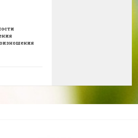
ности
ения
оизношения