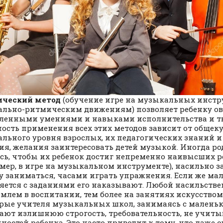
ический метод
(обучение игре на музыкальных инстр
льно-ритмическим движениям) позволяет ребенку ов
ленными умениями и навыками исполнительства и тв
ость применения всех этих методов зависит от общек
льного уровня взрослых, их педагогических знаний и 
ия, желания заинтересовать детей музыкой. Иногда ро
сь, чтобы их ребенок достиг непременно наивысших р
мер, в игре на музыкальном инструменте), насильно з
у заниматься, часами играть упражнения. Если же ма
яется с заданиями его наказывают. Любой насильств
млем в воспитании, тем более на занятиях искусством
рые учителя музыкальных школ, занимаясь с малень
ают излишнюю строгость, требовательность, не учит
ностей ребенка. Это часто приводит к тому, что даже 