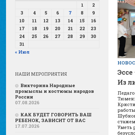
1
2
3
4
5
6
7
8
9
10
11
12
13
14
15
16
17
18
19
20
21
22
23
24
25
26
27
28
29
30
31
« Июл
НОВОС
Эссе
НАШИ МЕРОПРИЯТИЯ
Из л
Викторина Народные
промыслы и костюмы народов
Педаго
России
Тюмень
07.08.2026
Кристи
работы
КАК БУДЕТ ГОВОРИТЬ ВАШ
Шубнов
РЕБЕНОК, ЗАВИСИТ ОТ ВАС
стажем
17.07.2026
Уметь р
безусло