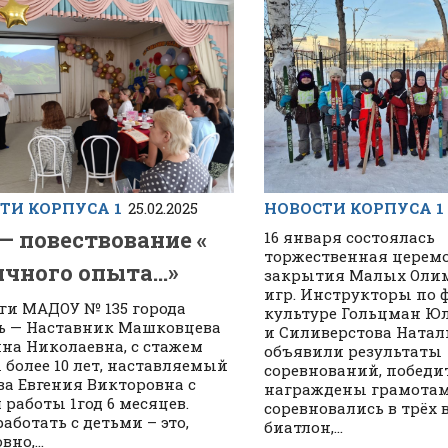
НОВОСТИ КОРПУСА 1
ТИ КОРПУСА 1
25.02.2025
 — повествование «
16 января состоялась
торжественная церем
ичного опыта…»
закрытия Малых Оли
игр. Инструкторы по 
ги МАДОУ № 135 города
культуре Гольцман Ю
 — Наставник Машковцева
и Силиверстова Натал
на Николаевна, с стажем
объявили результаты
 более 10 лет, наставляемый
соревнований, победи
а Евгения Викторовна с
награждены грамотам
 работы 1год 6 месяцев.
соревновались в трёх 
аботать с детьми – это,
биатлон,...
вно,...