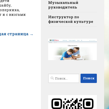
 дети
Музыкальный
айбу,
руководитель
соперника,
г и с визгами
Инструктор по
физической культуре
ая страница →
Найти: