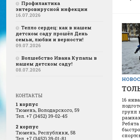
Профилактика
энтеровирусной инфекции
16.07.2026
Тепло сердец: как в нашем
детском саду прошёл День
семьи, любви и верности!
09.07.2026
Волшебство Ивана Купалы в
нашем детском саду!
08.07.2026
НОВОС
ТОЛЬ
КОНТАКТЫ
16 янва
1 корпус
подгот
Тюмень, Володарского, 59
групп 
Тел. +7 (3452) 39-02-45
рамка
Ребята
2 корпус
быстро
Тюмень, Республики, 58
спортс
Тел. +7 (3452) 39-01-81