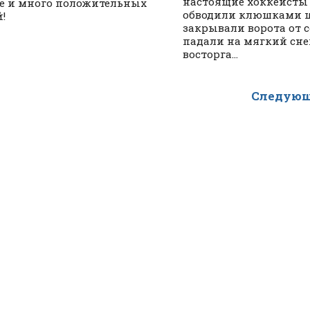
настоящие хоккеисты
е и много положительных
обводили клюшками ш
!
закрывали ворота от 
падали на мягкий сне
восторга...
Следующ