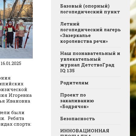
Базовый (опорный)
логопедический пункт
Летний
логопедический лагерь
«Зазеркалье
королевства речи»
Наш познавательный и
увлекательный
16.01.2025
журнал ДетствоГрад
IQ 135
ония
Родителям
мпийских
физической
Проект по
лия Игоревна
закаливанию
ья Ивановна
«Бодрячок»
тели были
и. Ребята
Безопасность
видах спорта:
ИННОВАЦИОННАЯ