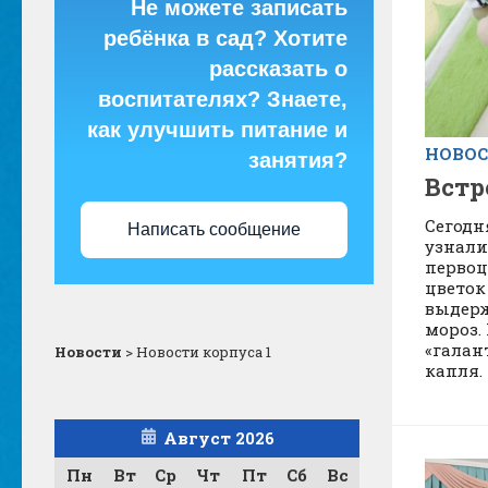
Не можете записать
ребёнка в сад? Хотите
рассказать о
воспитателях? Знаете,
как улучшить питание и
НОВОС
занятия?
Встр
Сегодн
Написать сообщение
узнали
первоц
цветок
выдерж
мороз.
«галан
Новости
>
Новости корпуса 1
капля. 
Август 2026
Пн
Вт
Ср
Чт
Пт
Сб
Вс