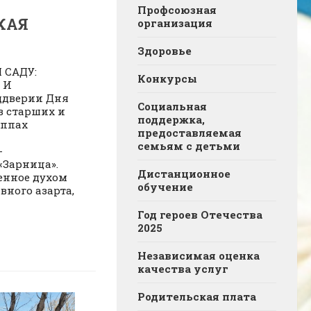
Профсоюзная
КАЯ
организация
Здоровье
 САДУ:
Конкурсы
 И
ддверии Дня
Социальная
в старших и
поддержка,
уппах
предоставляемая
семьям с детьми
-
«Зарница».
Дистанционное
енное духом
обучение
вного азарта,
Год героев Отечества
2025
Независимая оценка
качества услуг
Родительская плата