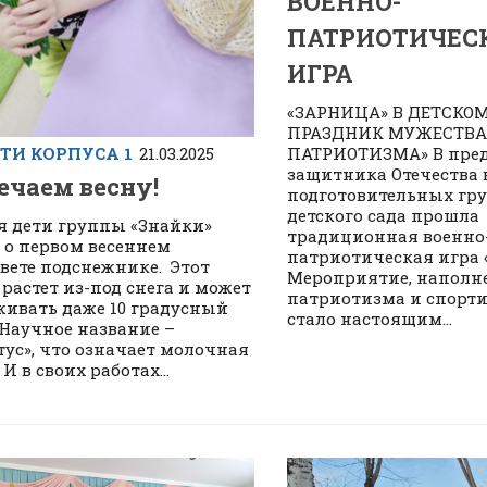
ВОЕННО-
ПАТРИОТИЧЕС
ИГРА
«ЗАРНИЦА» В ДЕТСКОМ
ПРАЗДНИК МУЖЕСТВА
ПАТРИОТИЗМА» В пре
ТИ КОРПУСА 1
21.03.2025
защитника Отечества 
ечаем весну!
подготовительных гр
детского сада прошла
я дети группы «Знайки»
традиционная военно
 о первом весеннем
патриотическая игра 
вете подснежнике. Этот
Мероприятие, наполн
 растет из-под снега и может
патриотизма и спорти
ивать даже 10 градусный
стало настоящим...
 Научное название –
тус», что означает молочная
И в своих работах...