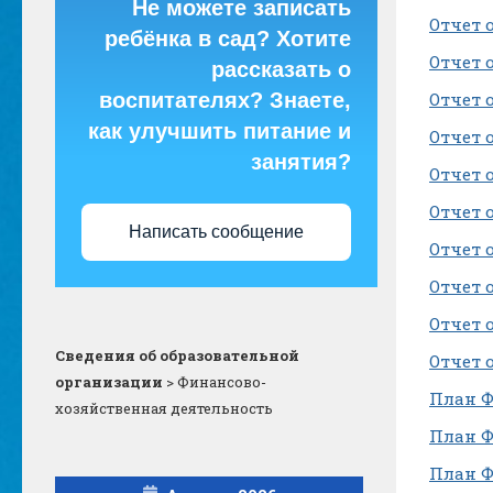
Не можете записать
Отчет 
ребёнка в сад? Хотите
Отчет 
рассказать о
воспитателях? Знаете,
Отчет 
как улучшить питание и
Отчет 
занятия?
Отчет 
Отчет 
Написать сообщение
Отчет 
Отчет 
Отчет 
Сведения об образовательной
Отчет 
организации
>
Финансово-
План ФХ
хозяйственная деятельность
План ФХ
План ФХ