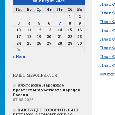
Август 2026
План ФХ
Пн
Вт
Ср
Чт
Пт
Сб
Вс
План ФХ
1
2
План ФХ
3
4
5
6
7
8
9
10
11
12
13
14
15
16
План ФХ
17
18
19
20
21
22
23
План ФХ
24
25
26
27
28
29
30
План ФХ
31
« Июл
План ФХ
План ФХ
Муници
НАШИ МЕРОПРИЯТИЯ
Викторина Народные
промыслы и костюмы народов
России
07.08.2026
КАК БУДЕТ ГОВОРИТЬ ВАШ
РЕБЕНОК, ЗАВИСИТ ОТ ВАС