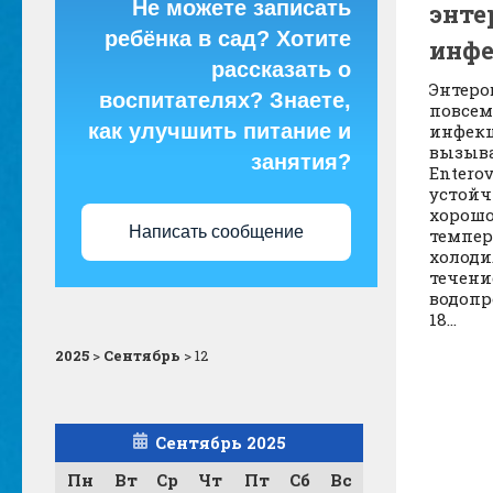
Не можете записать
энте
ребёнка в сад? Хотите
инфе
рассказать о
Энтеро
воспитателях? Знаете,
повсем
как улучшить питание и
инфекц
вызыва
занятия?
Entero
устойч
хорошо
Написать сообщение
темпер
холоди
течени
водопр
18...
2025
>
Сентябрь
>
12
Сентябрь 2025
Пн
Вт
Ср
Чт
Пт
Сб
Вс