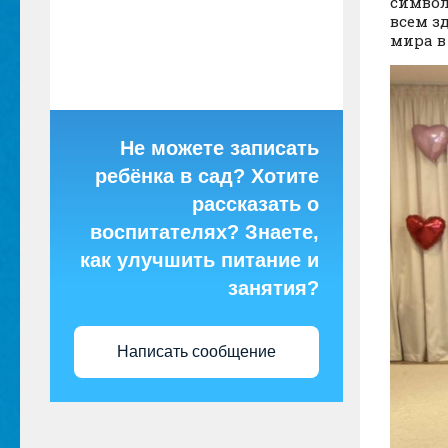
символ
всем з
мира в
Не можете записать
ребёнка в сад? Хотите
рассказать о
воспитателях? Знаете,
как улучшить питание и
занятия?
Написать сообщение