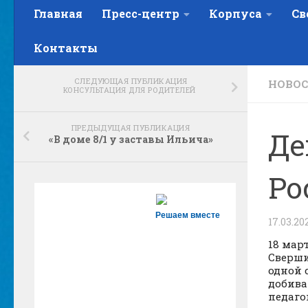
Главная
Пресс-центр
Корпуса
Св
Контакты
СЛЕДУЮЩАЯ ПУБЛИКАЦИЯ
НОВОС
КОНСУЛЬТАЦИЯ ДЛЯ РОДИТЕЛЕЙ
ПРЕДЫДУЩАЯ ПУБЛИКАЦИЯ
Де
«В доме 8/1 у заставы Ильича»
Ро
Решаем вместе
17.03.20
18 мар
Сверши
одной 
добива
педаго