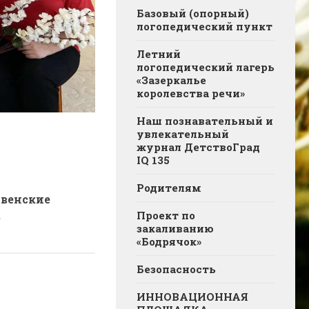
Базовый (опорный)
логопедический пункт
Летний
логопедический лагерь
«Зазеркалье
королевства речи»
Наш познавательный и
увлекательный
журнал ДетствоГрад
IQ 135
Родителям
венские
.
Проект по
закаливанию
«Бодрячок»
Безопасность
ИННОВАЦИОННАЯ