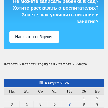
Не можете записать ребёнка в сад?
Хотите рассказать о воспитателях?
Знаете, как улучшить питание и
занятия?
Написать сообщение
Новости
>
Новости корпуса 3
>
Улыбка
>
8 марта
Август 2026
Пн
Вт
Ср
Чт
Пт
Сб
Вс
1
2
3
4
5
6
7
8
9