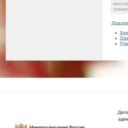
иност
гражд
Дополн
Ка
Пла
Уч