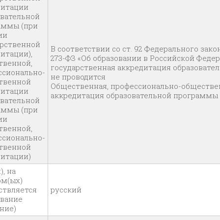
дитации
овательной
аммы (при
ии
арственной
В соответствии со ст. 92 Федерального закон
итации),
273-ФЗ «Об образовании в Российской Феде
твенной,
государственная аккредитация образовате
ссионально-
не проводится
твенной
Общественная, профессионально-обществе
дитации
аккредитация образовательной программы 
овательной
аммы (при
ии
твенной,
ссионально-
твенной
дитации)
), на
ом(ых)
ствляется
русский
ование
ние)