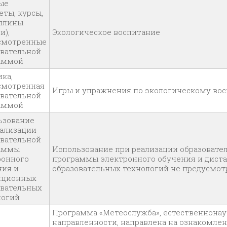
ые
ты, курсы,
плины
и),
Экологическое воспитание
смотренные
овательной
аммой
ка,
смотренная
Игры и упражнения по экологическому во
овательной
аммой
ьзование
еализации
овательной
аммы
Использование при реализации образовате
ронного
программы электронного обучения и дист
ния и
образовательных технологий не предусмот
нционных
овательных
логий
Программа «Метеослужба», естественнона
направленности, направлена на ознакомлен