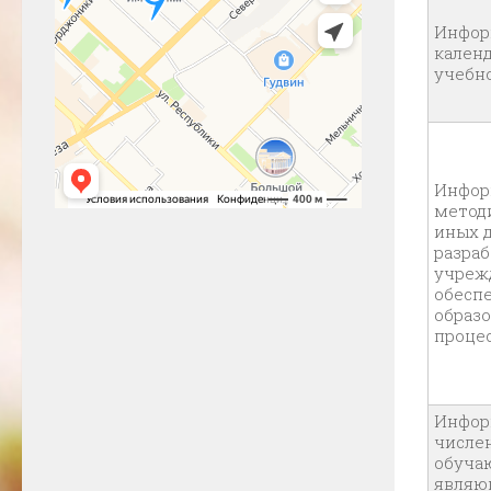
Инфор
кален
учебн
Инфор
метод
иных 
разра
учреж
обесп
образ
проце
Инфор
числе
обуча
являю