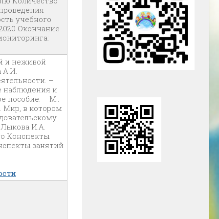
елю Количество
 проведения
ость учебного
9.2020 Окончание
 мониторинга:
ой и неживой
 А.И.
ятельности. –
ие наблюдения и
 пособие. – М.:
В. Мир, в котором
едовательскому
 Лыкова И.А.
го Конспекты
онспекты занятий
ости