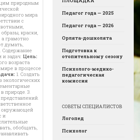
ПЛОЩАДКА
ющим природным
ической
Педагог года — 2025
риродного мира
ветствии с
Педагог года — 2026
ивотными,
образы, краски,
Орлята-дошколята
 а грамотно
т думать,
. Содержание
Подготовка к
 и задач:
Цель:
отопительному сезону
го возраста
мире в процессе
Психолого-медико-
адачи:
1. Создать
педагогическая
в экологических
комиссия
элементарные
 природе. 3.
 представлений.
тветственное
СОВЕТЫ СПЕЦИАЛИСТОВ
ю окружающей
с и
Логопед
ыслительные
вать, обобщать,
Психолог
танавливать