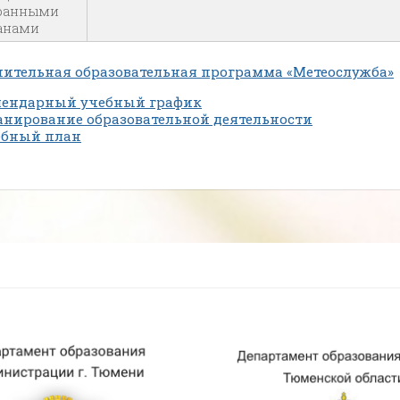
ранными
анами
ительная образовательная программа «Метеослужба»
лендарный учебный график
нирование образовательной деятельности
ебный план