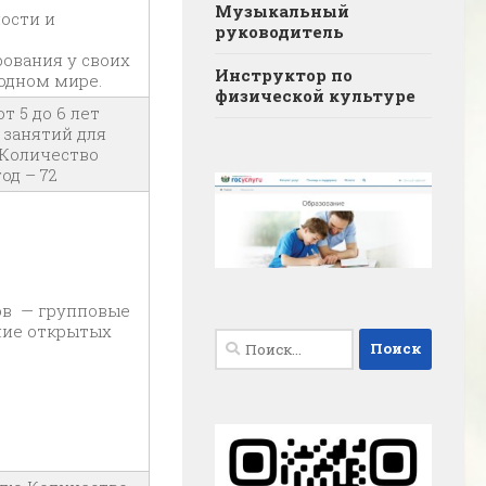
Музыкальный
ости и
руководитель
ования у своих
Инструктор по
одном мире.
физической культуре
т 5 до 6 лет
 занятий для
. Количество
од – 72
ов — групповые
ние открытых
Найти: