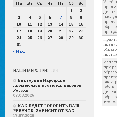
Учебн
Пн
Вт
Ср
Чт
Пт
Сб
Вс
предме
1
2
дисци
(модул
3
4
5
6
7
8
9
преду
10
11
12
13
14
15
16
образ
17
18
19
20
21
22
23
прогр
24
25
26
27
28
29
30
Практи
преду
31
образ
« Июл
прогр
Испол
при р
НАШИ МЕРОПРИЯТИЯ
образ
прогр
Викторина Народные
элект
промыслы и костюмы народов
обуче
России
диста
07.08.2026
образ
техно
КАК БУДЕТ ГОВОРИТЬ ВАШ
РЕБЕНОК, ЗАВИСИТ ОТ ВАС
17.07.2026