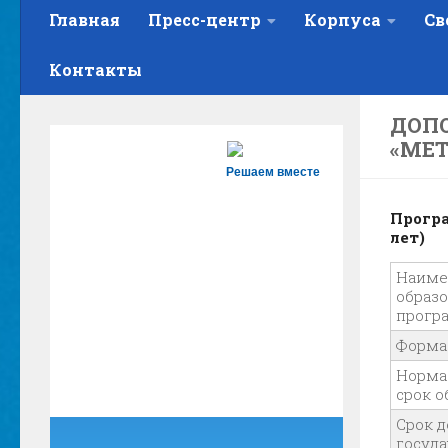
Главная
Пресс-центр
Корпуса
Св
Контакты
ДОП
«МЕ
Решаем вместе
Програ
лет)
Наиме
образ
прогр
Форма
Норма
срок 
Срок 
госуд