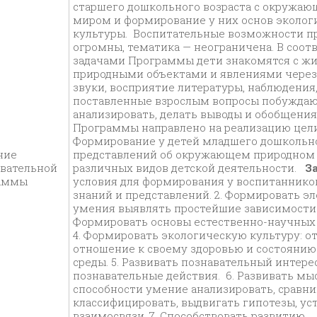
старшего дошкольного возраста с окружа
миром и формирование у них основ эколог
культуры. Воспитательные возможности п
огромны, тематика — неограничена. В соот
задачами Программы дети знакомятся с ж
природными объектами и явлениями через 
звуки, восприятие литературы, наблюдения,
поставленные взрослым вопросы побуждаю
анализировать, делать выводы и обобщения
Программы направлено на реализацию цели
Формирование у детей младшего дошкольно
ние
представлений об окружающем природном 
овательной
различных видов детской деятельности.
З
раммы
условия для формирования у воспитаннико
знаний и представлений. 2. Формировать 
умения выявлять простейшие зависимости в
Формировать основы естественно-научных
4. Формировать экологическую культуру: о
отношение к своему здоровью и состояни
среды. 5. Развивать познавательный интере
познавательные действия. 6. Развивать м
способности умение анализировать, сравни
классифицировать, выдвигать гипотезы, ус
взаимосвязи. 7. Способствовать развитию