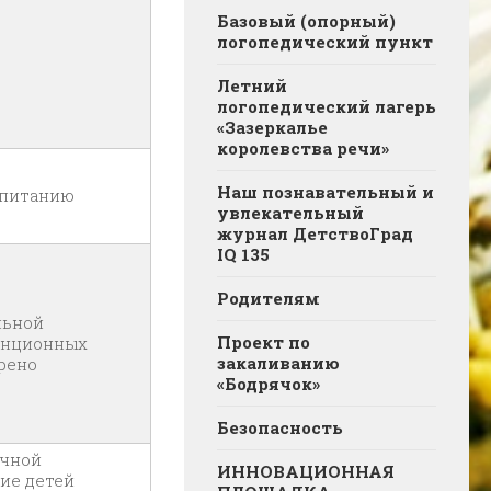
Базовый (опорный)
логопедический пункт
Летний
логопедический лагерь
«Зазеркалье
королевства речи»
Наш познавательный и
спитанию
увлекательный
журнал ДетствоГрад
IQ 135
Родителям
льной
Проект по
анционных
закаливанию
рено
«Бодрячок»
Безопасность
учной
ИННОВАЦИОННАЯ
ие детей