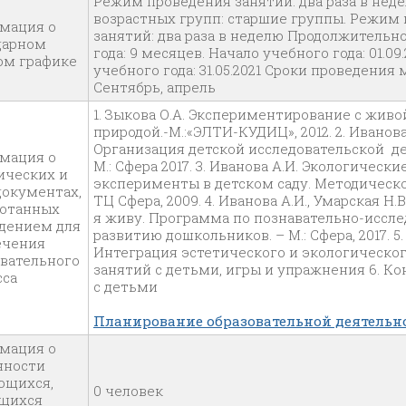
Режим проведения занятий: два раза в нед
возрастных групп: старшие группы. Режим
мация о
занятий: два раза в неделю Продолжительн
дарном
года: 9 месяцев. Начало учебного года: 01.0
ом графике
учебного года: 31.05.2021 Сроки проведения
Сентябрь, апрель
1. Зыкова О.А. Экспериментирование с жив
природой.-М.:«ЭЛТИ-КУДИЦ», 2012. 2. Иванова
Организация детской исследовательской де
мация о
М.: Сфера 2017. 3. Иванова А.И. Экологическ
ических и
эксперименты в детском саду. Методическое
документах,
ТЦ Сфера, 2009. 4. Иванова А.И., Умарская Н.
ботанных
я живу. Программа по познавательно-иссл
дением для
развитию дошкольников. – М.: Сфера, 2017. 5.
ечения
Интеграция эстетического и экологическо
овательного
занятий с детьми, игры и упражнения 6. К
сса
с детьми
Планирование образовательной деятельн
мация о
нности
ющихся,
0 человек
щихся