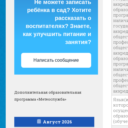
Не можете записать
аккре
образ
ребёнка в сад? Хотите
прогр
рассказать о
налич
воспитателях? Знаете,
госуд
аккред
как улучшить питание и
общес
занятия?
профе
общес
аккре
образ
Написать сообщение
прогр
налич
общес
профе
общес
аккре
Дополнительная образовательная
программа «Метеослужба»
Язык(и
котор
осуще
образ
(обуче
Август 2026