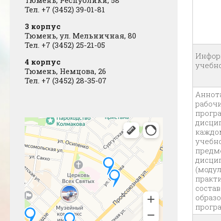
Тел. +7 (3452) 39-01-81
3 корпус
Тюмень, ул. Мельничная, 80
Тел. +7 (3452) 25-21-05
Инфор
4 корпус
учебн
Тюмень, Немцова, 26
Тел. +7 (3452) 28-35-07
Аннот
рабоч
прогр
дисци
каждо
учебн
предме
дисци
(модул
практи
состав
образ
прогр