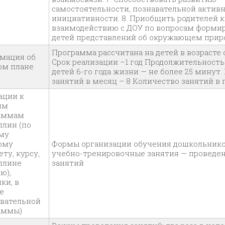
самостоятельности, познавательной активн
инициативности. 8. Приобщить родителей к
взаимодействию с ДОУ по вопросам формир
детей представлений об окружающем прир
Программа рассчитана на детей в возрасте о
мация об
Срок реализации –1 год Продолжительность
ом плане
детей 6-го года жизни — не более 25 минут
занятий в месяц – 8 Количество занятий в г
ации к
им
аммам
плин (по
му
ому
Формы организации обучения дошкольник
ту, курсу,
учебно-тренировочные занятия — проведе
плине
занятий
ю),
ки, в
е
овательной
аммы)