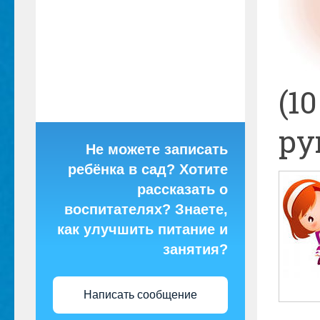
(1
ру
Не можете записать
ребёнка в сад? Хотите
рассказать о
воспитателях? Знаете,
как улучшить питание и
занятия?
Написать сообщение