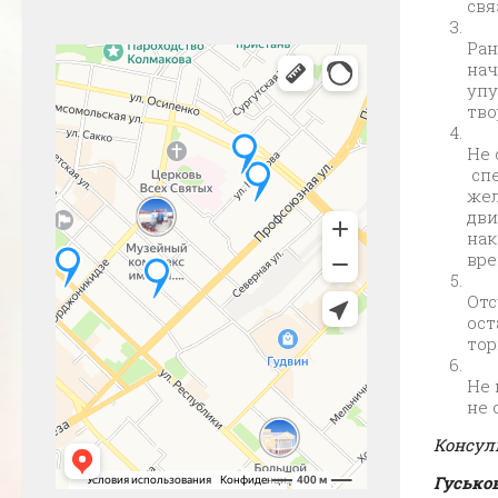
свя
Ран
нач
упу
тво
Не 
спе
жел
дви
нак
вре
Отс
ост
тор
Не 
не 
Консул
Гусько