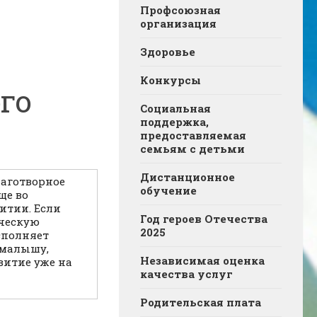
Профсоюзная
организация
Здоровье
Конкурсы
го
Социальная
поддержка,
предоставляемая
семьям с детьми
Дистанционное
аготворное
обучение
ще во
итии. Если
Год героев Отечества
ческую
2025
исполняет
 малышу,
Независимая оценка
витие уже на
качества услуг
Родительская плата