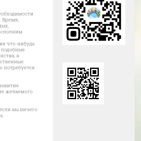
необходимости
 Время,
ных,
осполним.
ния что-нибудь
т подобные
нства, а
ественные
о потребуется
азвитие
 не желаемого
если вы ничего
ь.