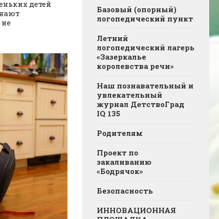
еньких детей
Базовый (опорный)
инают
логопедический пункт
 не
Летний
логопедический лагерь
«Зазеркалье
королевства речи»
Наш познавательный и
увлекательный
журнал ДетствоГрад
IQ 135
Родителям
Проект по
закаливанию
«Бодрячок»
Безопасность
ИННОВАЦИОННАЯ