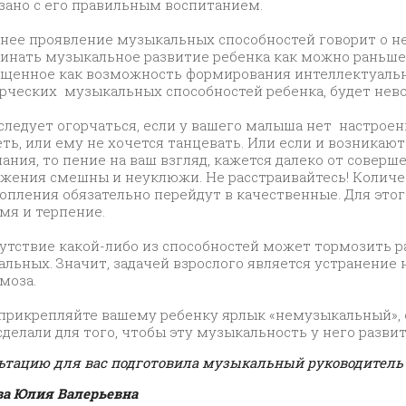
зано с его правильным воспитанием.
нее проявление музыкальных способностей говорит о 
инать музыкальное развитие ребенка как можно раньше.
щенное как возможность формирования интеллектуаль
рческих музыкальных способностей ребенка, будет нев
следует огорчаться, если у вашего малыша нет настрое
ть, или ему не хочется танцевать. Или если и возникаю
ания, то пение на ваш взгляд, кажется далеко от соверше
жения смешны и неуклюжи. Не расстраивайтесь! Колич
опления обязательно перейдут в качественные. Для этог
мя и терпение.
утствие какой-либо из способностей может тормозить р
альных. Значит, задачей взрослого является устранение
моза.
прикрепляйте вашему ребенку ярлык «немузыкальный», 
сделали для того, чтобы эту музыкальность у него развит
ьтацию для вас подготовила музыкальный руководитель
ва Юлия Валерьевна