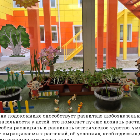
 на подоконнике способствует развитию любознательн
ательности у детей, это помогает лучше познать раст
собен расширить и развивать эстетическое чувство, ум
е выращиваемых растений, об условиях, необходимых 
ия результатом своего труда.