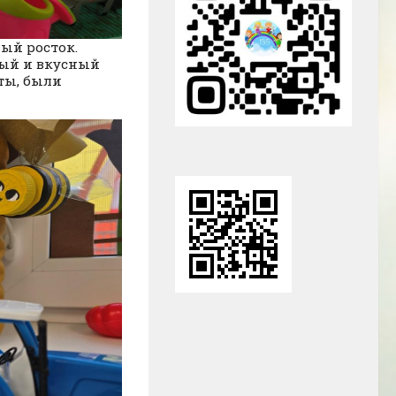
ый росток.
вый и вкусный
оты, были