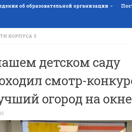
едения об образовательной организации
Пос
ТИ КОРПУСА 3
нашем детском саду
оходил смотр-конкур
учший огород на окне
25