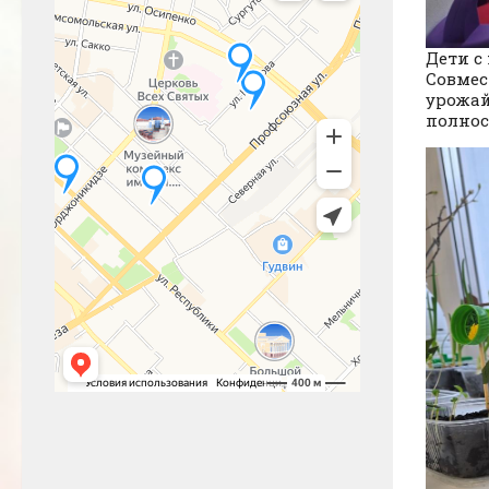
Дети с
Совмес
урожай
полнос