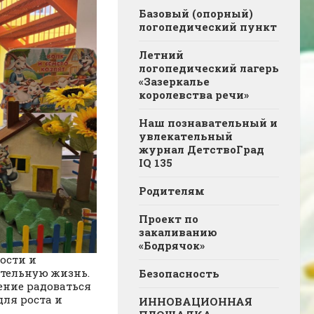
Базовый (опорный)
логопедический пункт
Летний
логопедический лагерь
«Зазеркалье
королевства речи»
Наш познавательный и
увлекательный
журнал ДетствоГрад
IQ 135
Родителям
Проект по
закаливанию
«Бодрячок»
ости и
ительную жизнь.
Безопасность
ение радоваться
для роста и
ИННОВАЦИОННАЯ