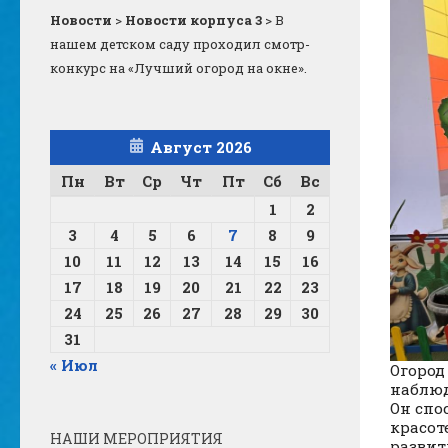
Новости
>
Новости корпуса 3
>
В
нашем детском саду проходил смотр-
конкурс на «Лучший огород на окне».
Август 2026
Пн
Вт
Ср
Чт
Пт
Сб
Вс
1
2
3
4
5
6
7
8
9
10
11
12
13
14
15
16
17
18
19
20
21
22
23
24
25
26
27
28
29
30
31
« Июл
Огород
наблюд
Он спо
красот
НАШИ МЕРОПРИЯТИЯ
развит