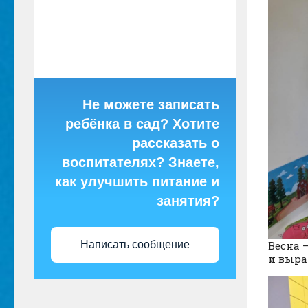
Не можете записать
ребёнка в сад? Хотите
рассказать о
воспитателях? Знаете,
как улучшить питание и
занятия?
Весна 
Написать сообщение
и выра